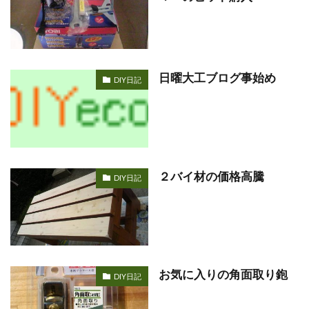
日曜大工ブログ事始め
DIY日記
２バイ材の価格高騰
DIY日記
お気に入りの角面取り鉋
DIY日記