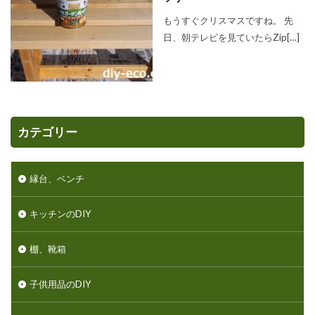
もうすぐクリスマスですね。 先
日、朝テレビを見ていたらZip[…]
カテゴリー
縁台、ベンチ
キッチンのDIY
棚、靴箱
子供用品のDIY