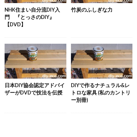
NHK住まい自分流DIY入
竹炭のふしぎな力
門 『とっさのDIY』
【DVD】
日本DIY協会認定アドバイ
DIYで作るナチュラル&レ
ザーがDVDで技法を伝授
トロな家具 (私のカントリ
ー別冊)