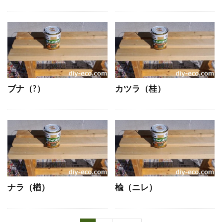
ブナ（?）
カツラ（桂）
ナラ（楢）
楡（ニレ）