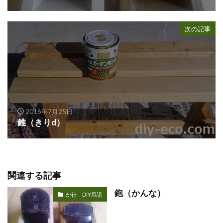
次の記事
2016年7月25日
錐（きりd）
関連する記事
鉋（かんな）
か行 DIY用語