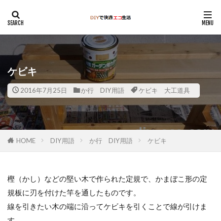
ケビキ
2016年7月25日
か行 DIY用語
ケビキ 大工道具
HOME
DIY用語
か行 DIY用語
ケビキ
樫（かし）などの堅い木で作られた定規で、かまぼこ形の定
規板に刃を付けた竿を通したものです。
線を引きたい木の端に沿ってケビキを引くことで線が引けま
す。